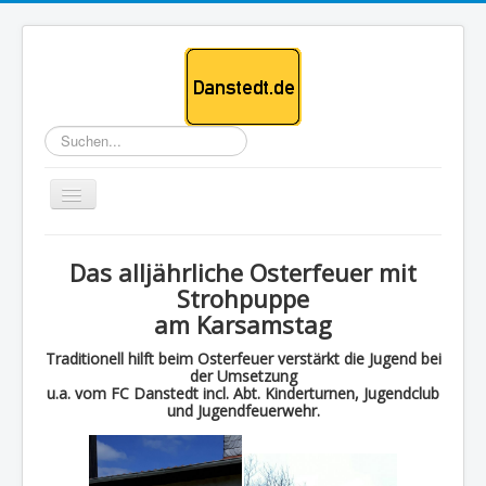
Suchen...
Toggle
Navigation
Danstedt
Das alljährliche Osterfeuer mit
Feuerwehr
Strohpuppe
am Karsamstag
Kirche
Traditionell hilft beim Osterfeuer verstärkt die Jugend bei
Mühle
der Umsetzung
u.a. vom FC Danstedt incl. Abt. Kinderturnen, Jugendclub
Fußball
und Jugendfeuerwehr.
Tischtennis
Angeln