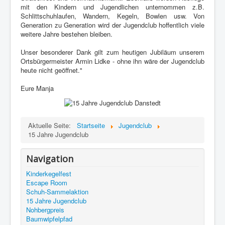
mit den Kindern und Jugendlichen unternommen z.B.
Jugendclub
Schlittschuhlaufen, Wandern, Kegeln, Bowlen usw. Von
Generation zu Generation wird der Jugendclub hoffentlich viele
_
weitere Jahre bestehen bleiben.
Veranstaltungen
Unser besonderer Dank gilt zum heutigen Jubiläum unserem
Ortsbürgermeister Armin Lidke - ohne ihn wäre der Jugendclub
heute nicht geöffnet."
Eure Manja
Aktuelle Seite:
Startseite
Jugendclub
15 Jahre Jugendclub
Navigation
Kinderkegelfest
Escape Room
Schuh-Sammelaktion
15 Jahre Jugendclub
Nohbergpreis
Baumwipfelpfad